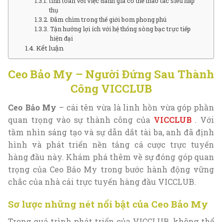
tính toán với việc đánh giá có thể thao tác siêu hấp
thụ
Đắm chìm trong thế giới bom phong phú
Tận hưởng lợi ích với hệ thống sòng bạc trực tiếp
hiện đại
Kết luận
Ceo Bảo My – Người Đứng Sau Thành
Công VICCLUB
Ceo Bảo My
– cái tên vừa là linh hồn vừa góp phần
quan trọng vào sự thành công của
VICCLUB
. Với
tầm nhìn sáng tạo và sự dẫn dắt tài ba, anh đã định
hình và phát triển nền tảng cá cược trực tuyến
hàng đầu này. Khám phá thêm về sự đóng góp quan
trọng của Ceo Bảo My trong bước hành động vững
chắc của nhà cái trực tuyến hàng đầu VICCLUB.
Sơ lược những nét nổi bật của Ceo Bảo My
Trong quá trình phát triển của VICCLUB, không thể