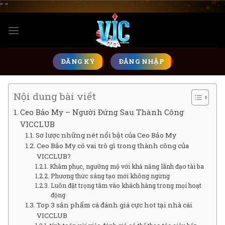
Skip
"
"
to
content
ĐĂNG KÝ
ĐĂNG NHẬP
Nội dung bài viết
Ceo Bảo My – Người Đứng Sau Thành Công
VICCLUB
Sơ lược những nét nổi bật của Ceo Bảo My
Ceo Bảo My có vai trò gì trong thành công của
VICCLUB?
Khâm phục, ngưỡng mộ với khả năng lãnh đạo tài ba
Phương thức sáng tạo mới không ngừng
Luôn đặt trọng tâm vào khách hàng trong mọi hoạt
động
Top 3 sản phẩm cá đánh giá cực hot tại nhà cái
VICCLUB