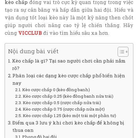
kèo chấp
đóng vai trò cực kỳ quan trọng trong việc
tạo ra sự cân bằng và hấp dẫn giữa hai đội. Hiểu và
vận dụng tốt loại kèo này là một kỹ năng then chốt
giúp người chơi nâng cao tỷ lệ chiến thắng. Hãy
cùng
VICCLUB
đi vào tìm hiểu sâu xa hơn.
Nội dung bài viết
Kèo chấp là gì? Tại sao người chơi cần phải nắm
rõ?
Phân loại các dạng kèo cược chấp phổ biến hiện
nay
Kèo cược chấp 0 (kèo đồng banh)
Kèo cược chấp 0.25 (kèo đồng banh nửa trái)
Kèo cược chấp 0.5 (cược chấp nửa trái)
Kèo cược chấp 0.75 (cược chấp nửa một)
Kèo cược chấp 1.25 (kèo một trái một phần tư)
Điểm qua 3 lưu ý khi chơi kèo chấp để không bị
thua oan
Phong độ hai đội