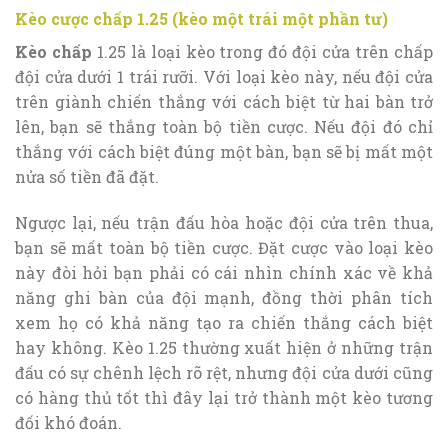
Kèo cược chấp 1.25 (kèo một trái một phần tư)
Kèo chấp
1.25 là loại kèo trong đó đội cửa trên chấp
đội cửa dưới 1 trái rưỡi. Với loại kèo này, nếu đội cửa
trên giành chiến thắng với cách biệt từ hai bàn trở
lên, bạn sẽ thắng toàn bộ tiền cược. Nếu đội đó chỉ
thắng với cách biệt đúng một bàn, bạn sẽ bị mất một
nửa số tiền đã đặt.
Ngược lại, nếu trận đấu hòa hoặc đội cửa trên thua,
bạn sẽ mất toàn bộ tiền cược. Đặt cược vào loại kèo
này đòi hỏi bạn phải có cái nhìn chính xác về khả
năng ghi bàn của đội mạnh, đồng thời phân tích
xem họ có khả năng tạo ra chiến thắng cách biệt
hay không. Kèo 1.25 thường xuất hiện ở những trận
đấu có sự chênh lệch rõ rệt, nhưng đội cửa dưới cũng
có hàng thủ tốt thì đây lại trở thành một kèo tương
đối khó đoán.