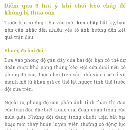
Điểm qua 3 lưu ý khi chơi kèo chấp để
không bị thua oan
Trước khi xuống tiền vào một
kèo chấp
bất kỳ, bạn
nên cân nhắc đến nhiều yếu tố ảnh hưởng đến kết
quả trận đấu.
Phong độ hai đội
Dựa vào phong độ gần đây của hai đội, bạn có thể dự
đoán được khả năng thắng kèo. Đội cửa dưới nếu có
phong độ cao, được chơi trên sân nhà và có sự cổ vũ
mạnh mẽ từ khán giả có thể lật ngược tình thế trước
đội cửa trên.
Ngoài ra, phong độ còn phản ánh tinh thần thi đấu
của toàn đội, đặc biệt trong giai đoạn quan trọng của
mùa giải. Những đội đang trong chuỗi trận bất bại
hoặc mới thay huấn luyện viên thường có động lực