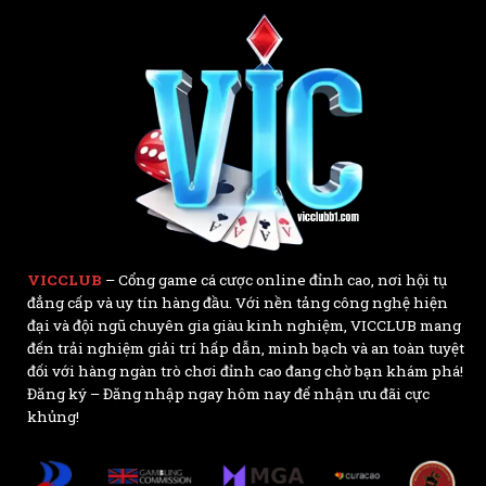
VICCLUB
– Cổng game cá cược online đỉnh cao, nơi hội tụ
đẳng cấp và uy tín hàng đầu. Với nền tảng công nghệ hiện
đại và đội ngũ chuyên gia giàu kinh nghiệm, VICCLUB mang
đến trải nghiệm giải trí hấp dẫn, minh bạch và an toàn tuyệt
đối với hàng ngàn trò chơi đỉnh cao đang chờ bạn khám phá!
Đăng ký – Đăng nhập ngay hôm nay để nhận ưu đãi cực
khủng!