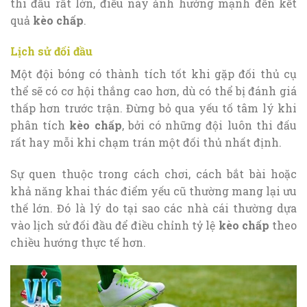
thi đấu rất lớn, điều này ảnh hưởng mạnh đến kết
quả
kèo chấp
.
Lịch sử đối đầu
Một đội bóng có thành tích tốt khi gặp đối thủ cụ
thể sẽ có cơ hội thắng cao hơn, dù có thể bị đánh giá
thấp hơn trước trận. Đừng bỏ qua yếu tố tâm lý khi
phân tích
kèo chấp
, bởi có những đội luôn thi đấu
rất hay mỗi khi chạm trán một đối thủ nhất định.
Sự quen thuộc trong cách chơi, cách bắt bài hoặc
khả năng khai thác điểm yếu cũ thường mang lại ưu
thế lớn. Đó là lý do tại sao các nhà cái thường dựa
vào lịch sử đối đầu để điều chỉnh tỷ lệ
kèo chấp
theo
chiều hướng thực tế hơn.