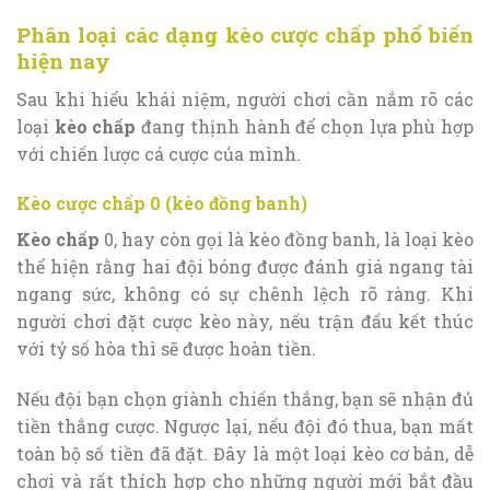
Phân loại các dạng kèo cược chấp phổ biến
hiện nay
Sau khi hiểu khái niệm, người chơi cần nắm rõ các
loại
kèo chấp
đang thịnh hành để chọn lựa phù hợp
với chiến lược cá cược của mình.
Kèo cược chấp 0 (kèo đồng banh)
Kèo chấp
0, hay còn gọi là kèo đồng banh, là loại kèo
thể hiện rằng hai đội bóng được đánh giá ngang tài
ngang sức, không có sự chênh lệch rõ ràng. Khi
người chơi đặt cược kèo này, nếu trận đấu kết thúc
với tỷ số hòa thì sẽ được hoàn tiền.
Nếu đội bạn chọn giành chiến thắng, bạn sẽ nhận đủ
tiền thắng cược. Ngược lại, nếu đội đó thua, bạn mất
toàn bộ số tiền đã đặt. Đây là một loại kèo cơ bản, dễ
chơi và rất thích hợp cho những người mới bắt đầu