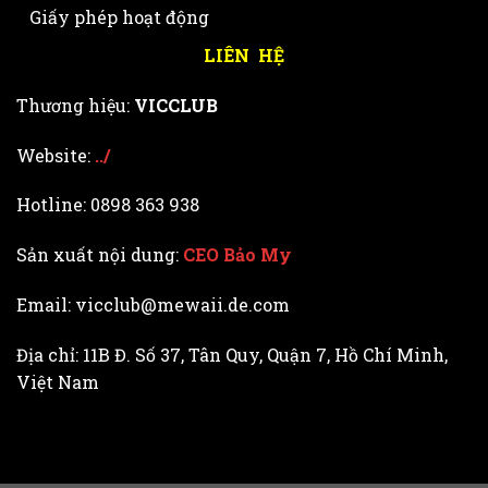
Giấy phép hoạt động
LIÊN HỆ
Thương hiệu:
VICCLUB
Website:
../
Hotline: 0898 363 938
Sản xuất nội dung:
CEO Bảo My
Email: vicclub@mewaii.de.com
Địa chỉ: 11B Đ. Số 37, Tân Quy, Quận 7, Hồ Chí Minh,
Việt Nam