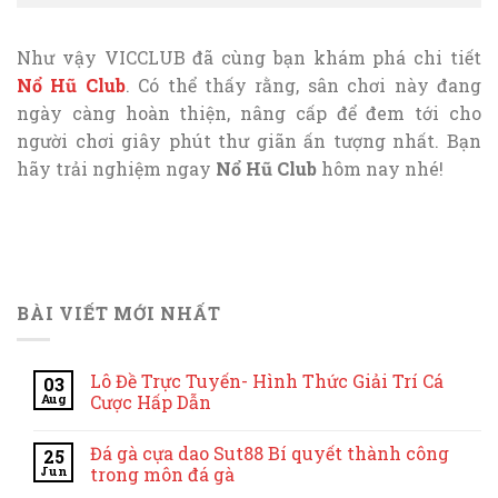
Như vậy VICCLUB đã cùng bạn khám phá chi tiết
Nổ Hũ Club
. Có thể thấy rằng, sân chơi này đang
ngày càng hoàn thiện, nâng cấp để đem tới cho
người chơi giây phút thư giãn ấn tượng nhất. Bạn
hãy trải nghiệm ngay
Nổ Hũ Club
hôm nay nhé!
BÀI VIẾT MỚI NHẤT
Lô Đề Trực Tuyến- Hình Thức Giải Trí Cá
03
Aug
Cược Hấp Dẫn
Đá gà cựa dao Sut88 Bí quyết thành công
25
Jun
trong môn đá gà