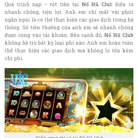
Quá trình nạp – rút tiền tại
Nổ Hũ Clu
b diễn ra
nhanh chóng, tiện lợi. Anh em chỉ mất vài phút
ngắn ngủi là có thể thực hiện các giao dịch trong hệ
thống. Số tiền thưởng của anh em sẽ nhanh chóng
được cộng vào tài khoản. Bên cạnh đó,
Nổ Hũ Club
không hề trừ bất kỳ loại phí nào. Anh em hoàn toàn
thể thực hiện các giao dịch mà không lo tốn kém
chi phí.
Điểm cộng chỉ có tại Nổ Hũ Club