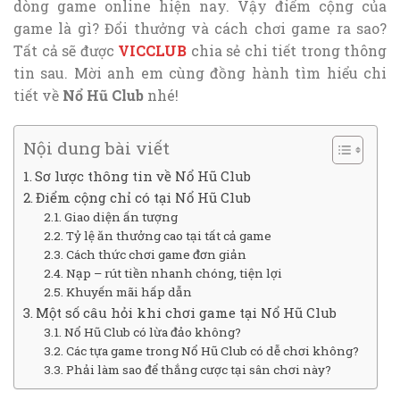
dòng game online hiện nay. Vậy điểm cộng của
game là gì? Đổi thưởng và cách chơi game ra sao?
Tất cả sẽ được
VICCLUB
chia sẻ chi tiết trong thông
tin sau. Mời anh em cùng đồng hành tìm hiểu chi
tiết về
Nổ Hũ Club
nhé!
Nội dung bài viết
Sơ lược thông tin về Nổ Hũ Club
Điểm cộng chỉ có tại Nổ Hũ Club
Giao diện ấn tượng
Tỷ lệ ăn thưởng cao tại tất cả game
Cách thức chơi game đơn giản
Nạp – rút tiền nhanh chóng, tiện lợi
Khuyến mãi hấp dẫn
Một số câu hỏi khi chơi game tại Nổ Hũ Club
Nổ Hũ Club có lừa đảo không?
Các tựa game trong Nổ Hũ Club có dễ chơi không?
Phải làm sao để thắng cược tại sân chơi này?