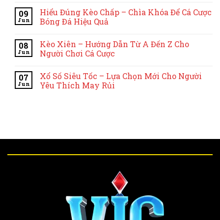
Hiểu Đúng Kèo Chấp – Chìa Khóa Để Cá Cược
09
Jun
Bóng Đá Hiệu Quả
Kèo Xiên – Hướng Dẫn Từ A Đến Z Cho
08
Jun
Người Chơi Cá Cược
Xổ Số Siêu Tốc – Lựa Chọn Mới Cho Người
07
Jun
Yêu Thích May Rủi