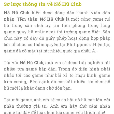
Sơ lược thông tin về Nổ Hũ Club
Nổ Hũ Club
hiện được đông đảo thành viên đón
nhận. Tiền thân,
Nổ Hũ Club
là một cổng game nổ
hũ trong sân chơi uy tín tiên phong trong làng
game quay hũ online tại thị trường game Việt. Sân
chơi này có đầy đủ giấy phép hoạt động hợp pháp
bởi tổ chức có thẩm quyền tại Philippines. Hiện tại,
game đã có mặt tại rất nhiều quốc gia châu Á.
Tới với
Nổ Hũ Club
, anh em sẽ được trải nghiệm rất
nhiều tựa game hấp dẫn. Trong đó điển hình phải
nhắc tới các game như bài xì tố, mậu binh, game
kim cương,…Bên cạnh đó còn rất nhiều trò chơi nổ
hũ mới lạ khác đang chờ đón bạn.
Tại mỗi game, anh em sẽ có cơ hội nổ hũ cực lớn với
phần thưởng giá trị. Anh em hãy thử cảm nhận
game tại đây để lựa chọn tựa game yêu thích nhé!