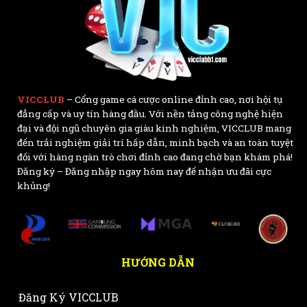
VICCLUB
– Cổng game cá cược online đỉnh cao, nơi hội tụ
đẳng cấp và uy tín hàng đầu. Với nền tảng công nghệ hiện
đại và đội ngũ chuyên gia giàu kinh nghiệm, VICCLUB mang
đến trải nghiệm giải trí hấp dẫn, minh bạch và an toàn tuyệt
đối với hàng ngàn trò chơi đỉnh cao đang chờ bạn khám phá!
Đăng ký – Đăng nhập ngay hôm nay để nhận ưu đãi cực
khủng!
HƯỚNG DẪN
Đăng Ký VICCLUB