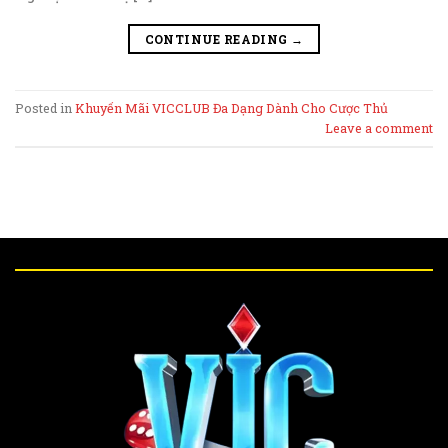
CONTINUE READING
→
Posted in
Khuyến Mãi VICCLUB Đa Dạng Dành Cho Cược Thủ
Leave a comment