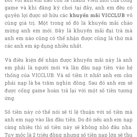
game và khi đăng ký chơi tại đây, anh em đều có
quyền lợi được sở hữu các
khuyến mãi VICCLUB
vô
cùng giá trị. Một trong số đó là khuyến mãi chào
mừng anh em mới. Đây là khuyến mãi đại trà mà
anh em nào cũng có thể nhận được cũng là thứ mà
các anh em áp dụng nhiều nhất.
Và điều kiện để nhận được khuyến mãi này là anh
em phải là người mới và lần đầu nạp tiền vào hệ
thống của VICCLUB. Và số tiền ít nhất anh em cần
phải nạp là ba trăm nghìn đồng. Sau đó anh em sẽ
được cổng game hoàn trả lại với một số tiền tương
ứng.
Số tiền này có thể nói sẽ tỉ lệ thuận với số tiền mà
anh em nạp vào lần đầu tiên. Do đó nếu anh em nạp
càng nhiều thì số tiền này sẽ không nhỏ đâu nha.
Tuy mốc là 2 triệu đồng nhưng số tiền nạp lớn sẽ thu