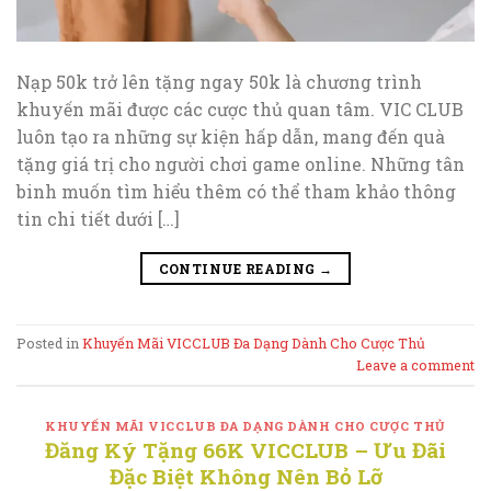
Nạp 50k trở lên tặng ngay 50k là chương trình
khuyến mãi được các cược thủ quan tâm. VIC CLUB
luôn tạo ra những sự kiện hấp dẫn, mang đến quà
tặng giá trị cho người chơi game online. Những tân
binh muốn tìm hiểu thêm có thể tham khảo thông
tin chi tiết dưới […]
CONTINUE READING
→
Posted in
Khuyến Mãi VICCLUB Đa Dạng Dành Cho Cược Thủ
Leave a comment
KHUYẾN MÃI VICCLUB ĐA DẠNG DÀNH CHO CƯỢC THỦ
Đăng Ký Tặng 66K VICCLUB – Ưu Đãi
Đặc Biệt Không Nên Bỏ Lỡ