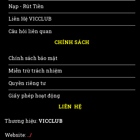
Nạp - Rút Tiền
Liên Hệ VICCLUB
Câu hỏi liên quan
CHÍNH SÁCH
Chính sách bảo mật
Miễn trừ trách nhiệm
Quyền riêng tư
Giấy phép hoạt động
LIÊN HỆ
Thương hiệu:
VICCLUB
Website:
../