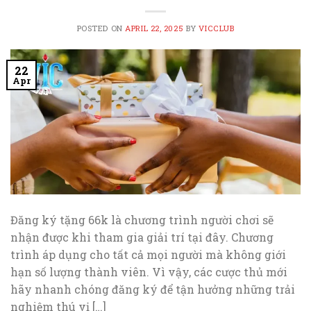
POSTED ON
APRIL 22, 2025
BY
VICCLUB
22
Apr
Đăng ký tặng 66k là chương trình người chơi sẽ
nhận được khi tham gia giải trí tại đây. Chương
trình áp dụng cho tất cả mọi người mà không giới
hạn số lượng thành viên. Vì vậy, các cược thủ mới
hãy nhanh chóng đăng ký để tận hưởng những trải
nghiệm thú vị […]