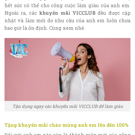
hết sức có thể cho công cuộc làm giàu của anh em.
Ngoài ra, các
khuyến mãi VICCLUB
đều được cập
nhật và làm mới do nhu cầu của anh em luôn chưa
bao giờ là ổn định. Cùng xem nhé.
Tận dụng ngay các khuyến mãi VICCLUB để làm giàu
Tặng khuyến mãi chào mừng anh em lên đến 100%
Đối với anh em nào còn là thành viên mới của cổng