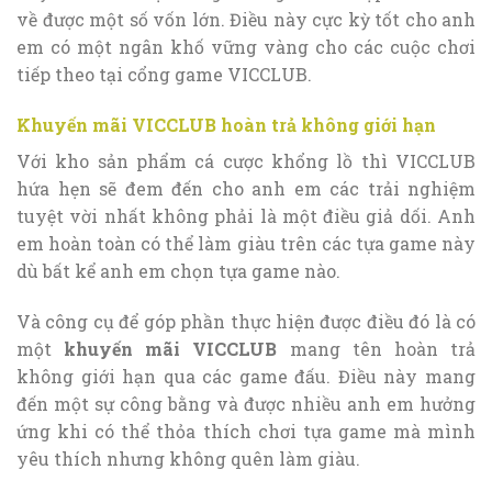
về được một số vốn lớn. Điều này cực kỳ tốt cho anh
em có một ngân khố vững vàng cho các cuộc chơi
tiếp theo tại cổng game VICCLUB.
Khuyến mãi VICCLUB hoàn trả không giới hạn
Với kho sản phẩm cá cược khổng lồ thì VICCLUB
hứa hẹn sẽ đem đến cho anh em các trải nghiệm
tuyệt vời nhất không phải là một điều giả dối. Anh
em hoàn toàn có thể làm giàu trên các tựa game này
dù bất kể anh em chọn tựa game nào.
Và công cụ để góp phần thực hiện được điều đó là có
một
khuyến mãi VICCLUB
mang tên hoàn trả
không giới hạn qua các game đấu. Điều này mang
đến một sự công bằng và được nhiều anh em hưởng
ứng khi có thể thỏa thích chơi tựa game mà mình
yêu thích nhưng không quên làm giàu.