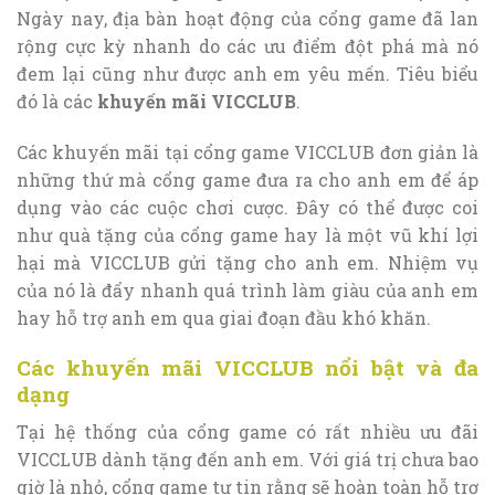
Ngày nay, địa bàn hoạt động của cổng game đã lan
rộng cực kỳ nhanh do các ưu điểm đột phá mà nó
đem lại cũng như được anh em yêu mến. Tiêu biểu
đó là các
khuyến mãi VICCLUB
.
Các
khuyến mãi tại cổng game VICCLUB đơn giản là
những thứ mà cổng game đưa ra cho anh em để áp
dụng vào các cuộc chơi cược. Đây có thể được coi
như quà tặng của cổng game hay là một vũ khí lợi
hại mà VICCLUB gửi tặng cho anh em. Nhiệm vụ
của nó là đẩy nhanh quá trình làm giàu của anh em
hay hỗ trợ anh em qua giai đoạn đầu khó khăn.
Các khuyến mãi VICCLUB nổi bật và đa
dạng
Tại hệ thống của cổng game có rất nhiều
ưu đãi
VICCLUB
dành tặng đến anh em. Với giá trị chưa bao
giờ là nhỏ, cổng game tự tin rằng sẽ hoàn toàn hỗ trợ