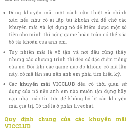
Dùng khuyến mãi một cách cần thiết và chính
xác: nếu như có ai lập tài khoản chỉ để chờ các
khuyến mãi và lợi dụng nó để kiếm được một số
tiền cho mình thì cổng game hoàn toàn có thể xóa
bỏ tài khoản của anh em.
Tuy nhiên mãi là vô tận và nơi đâu cũng thấy
nhưng các chương trình thì đều có đặc điểm riêng
của nó. Đôi khi các game nào đó không có mã lần
này, có mã lần sau nên anh em phải tìm hiểu kỹ.
Các
khuyến mãi VICCLUB
đều có thời gian sử
dụng của nó nên anh em nào muốn tận dụng hãy
cập nhật các tin tức để không bỏ lỡ các khuyến
mãi giá trị. Có thể là ở phần livechat.
Quy định chung của các khuyến mãi
VICCLUB