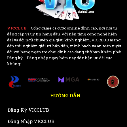
VICCLUB
– Cổng game cá cược online đỉnh cao, nơi hội tụ
đẳng cấp và uy tín hàng đầu. Với nền tảng công nghệ hiện
đại và đội ngũ chuyên gia giàu kinh nghiệm, VICCLUB mang
đến trải nghiệm giải trí hấp dẫn, minh bạch và an toàn tuyệt
đối với hàng ngàn trò chơi đỉnh cao đang chờ bạn khám phá!
Đăng ký – Đăng nhập ngay hôm nay để nhận ưu đãi cực
khủng!
HƯỚNG DẪN
Đăng Ký VICCLUB
Đăng Nhập VICCLUB