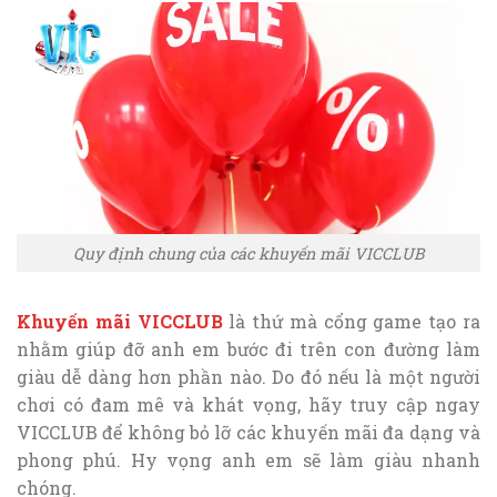
Quy định chung của các khuyến mãi VICCLUB
Khuyến mãi VICCLUB
là thứ mà cổng game tạo ra
nhằm giúp đỡ anh em bước đi trên con đường làm
giàu dễ dàng hơn phần nào. Do đó nếu là một người
chơi có đam mê và khát vọng, hãy truy cập ngay
VICCLUB để không bỏ lỡ các khuyến mãi đa dạng và
phong phú. Hy vọng anh em sẽ làm giàu nhanh
chóng.