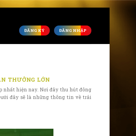
ĐĂNG KÝ
ĐĂNG NHẬP
ẦN THƯỞNG LỚN
p nhất hiện nay. Nơi đây thu hút đông
ưới đây sẽ là những thông tin về trải