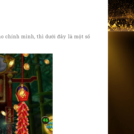
ho chính mình, thì dưới đây là một số