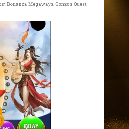
như: Bonanza Megaways, Gonzo’s Quest