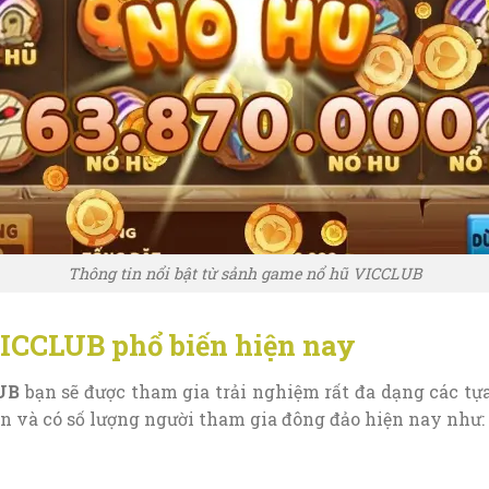
Thông tin nổi bật từ sảnh game nổ hũ VICCLUB
VICCLUB phổ biến hiện nay
UB
bạn sẽ được tham gia trải nghiệm rất đa dạng các tự
ến và có số lượng người tham gia đông đảo hiện nay như: