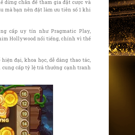
hể dừng chân để tham gia đặt cược và
ầu mà bạn nên đặt làm ưu tiên số 1 khi
ung cấp uy tín như Pragmatic Play,
him Hollywood nổi tiếng, chính vì thế
hiện đại, khoa học, dễ dàng thao tác,
 cung cấp tỷ lệ trả thưởng cạnh tranh